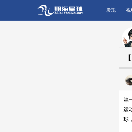
发现
视
第
运
球