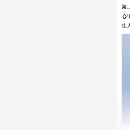
第
心
生