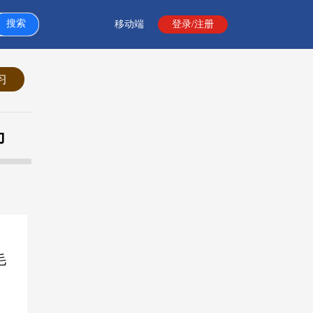
关注
搜索
移动端
登录/注册
习
力
毛