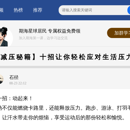
频
热榜
推荐
期海星球居民 专属权益免费领
加群学
加入期海第一课，边学习边交流
【减压秘籍】十招让你轻松应对生活压
石径
08-23 22:12
一招：动起来！
动不仅能燃烧卡路里，还能释放压力。跑步、游泳、打羽
，让汗水带走你的烦恼，享受运动后的那份轻松和愉悦。